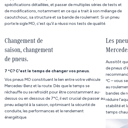
spécifications détaillées, et passer de multiples séries de tests et
de modifications, notamment en ce qui a trait à son mélange de
caoutchouc, sa structure et sa bande de roulement. Si un pneu
porte le sigle MO, c'est qu'il a réussi nos tests de qualité.
Changement de
Les pneu
saison, changement
Mercedes
de pneus.
Aussitôt qu
de pneus d'é
7 ºC? C'est le temps de changer vos pneus.
recommandé 
Vos pneus MO constituent le lien entre votre véhicule
ºC – vous se
Mercedes-Benz et la route. Dès que le temps se
au roulement
réchauffe ou se refroidit pour être constamment au-
bandes de r
dessus ou en dessous de 7°C, il est crucial de passer au
réduire l'aq
pneu adapté à la saison, optimisant la sécurité de
stabilité et
conduite, les performances et le rendement
temps chaud
énergétique.